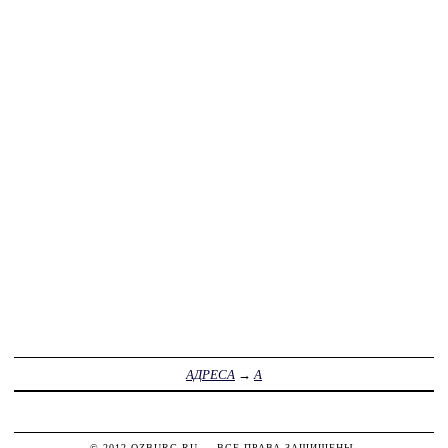
АДРЕСА
→
А
© 2012
OZBURG.RU
— ВСЕ ПРАВА ЗАЩИЩЕНЫ.