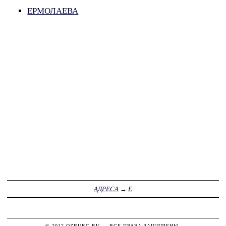
ЕРМОЛАЕВА
АДРЕСА
→
Е
© 2012
OZBURG.RU
— ВСЕ ПРАВА ЗАЩИЩЕНЫ.