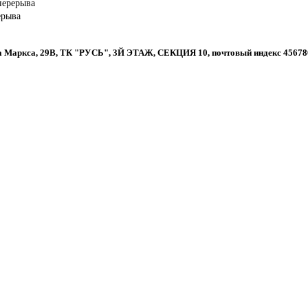
 перерыва
ерыва
рла Маркса, 29В, ТК "РУСЬ", 3Й ЭТАЖ, СЕКЦИЯ 10, почтовый индекс 45678