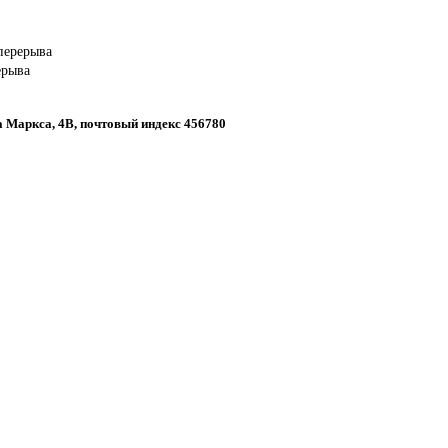
 перерыва
ерыва
ла Маркса, 4В, почтовый индекс 456780