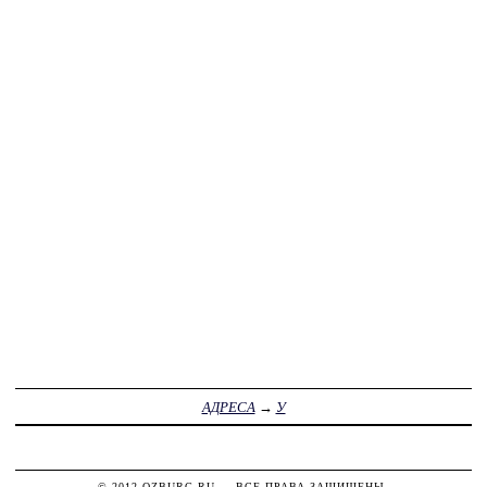
АДРЕСА
→
У
© 2012
OZBURG.RU
— ВСЕ ПРАВА ЗАЩИЩЕНЫ.